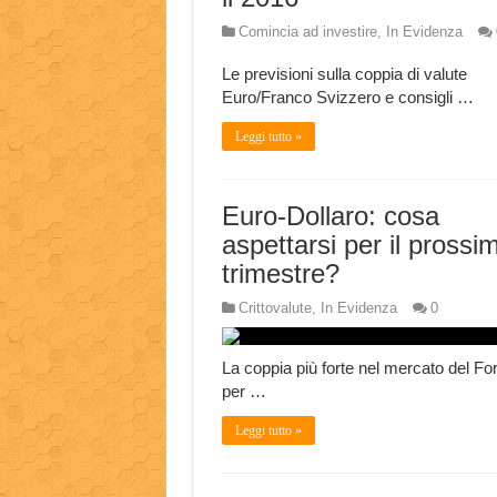
Comincia ad investire
,
In Evidenza
Le previsioni sulla coppia di valute
Euro/Franco Svizzero e consigli …
Leggi tutto »
Euro-Dollaro: cosa
aspettarsi per il prossi
trimestre?
Crittovalute
,
In Evidenza
0
La coppia più forte nel mercato del Fo
per …
Leggi tutto »