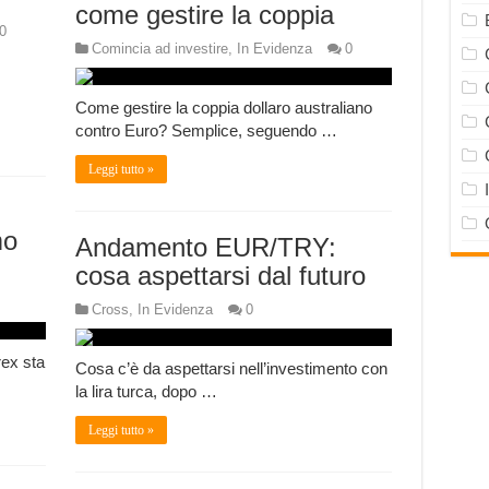
come gestire la coppia
0
Comincia ad investire
,
In Evidenza
0
Come gestire la coppia dollaro australiano
contro Euro? Semplice, seguendo …
Leggi tutto »
mo
Andamento EUR/TRY:
cosa aspettarsi dal futuro
Cross
,
In Evidenza
0
rex sta
Cosa c’è da aspettarsi nell’investimento con
la lira turca, dopo …
Leggi tutto »