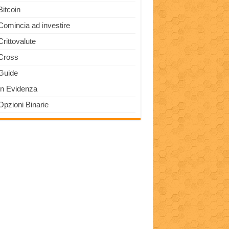
Bitcoin
Comincia ad investire
Crittovalute
Cross
Guide
In Evidenza
Opzioni Binarie