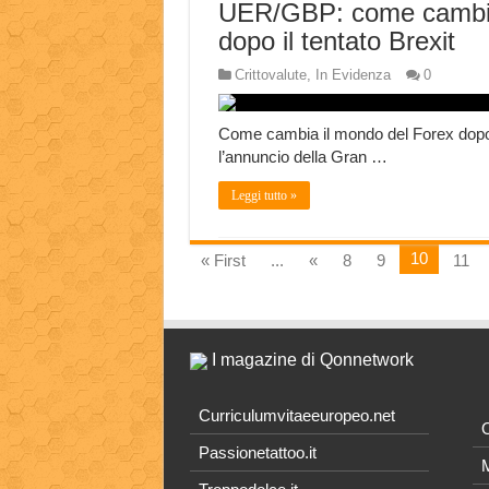
UER/GBP: come camb
dopo il tentato Brexit
Crittovalute
,
In Evidenza
0
Come cambia il mondo del Forex dop
l’annuncio della Gran …
Leggi tutto »
10
« First
...
«
8
9
11
I magazine di Qonnetwork
Curriculumvitaeeuropeo.net
O
Passionetattoo.it
M