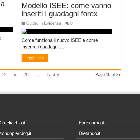
ia
Modello ISEE: come vanno
inseriti i guadagni forex
Guide
,
In Evidenza
0
o
Come funziona il nuovo ISEE e come
inserire i guadagni …
Leggi tutto »
12
»
20
...
Last »
Page 10 of 27
kceliachia.it
Forexiamo.it
ondopiercing.it
Dietando.it