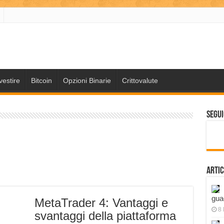
vestire
Bitcoin
Opzioni Binarie
Crittovalute
Segui
Artic
gua
MetaTrader 4: Vantaggi e
8
svantaggi della piattaforma