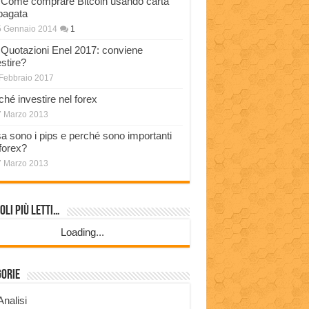
Come comprare Bitcoin usando carta
pagata
5 Gennaio 2014
1
Quotazioni Enel 2017: conviene
stire?
Febbraio 2017
ché investire nel forex
7 Marzo 2013
a sono i pips e perché sono importanti
 forex?
7 Marzo 2013
oli più Letti…
Loading...
gorie
Analisi