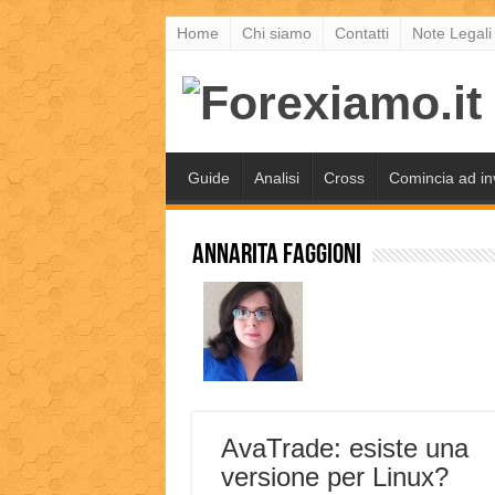
Home
Chi siamo
Contatti
Note Legali
Guide
Analisi
Cross
Comincia ad in
Annarita Faggioni
AvaTrade: esiste una
versione per Linux?