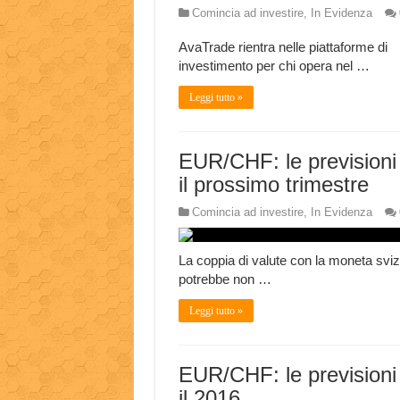
Comincia ad investire
,
In Evidenza
AvaTrade rientra nelle piattaforme di
investimento per chi opera nel …
Leggi tutto »
EUR/CHF: le previsioni
il prossimo trimestre
Comincia ad investire
,
In Evidenza
La coppia di valute con la moneta svi
potrebbe non …
Leggi tutto »
EUR/CHF: le previsioni
il 2016