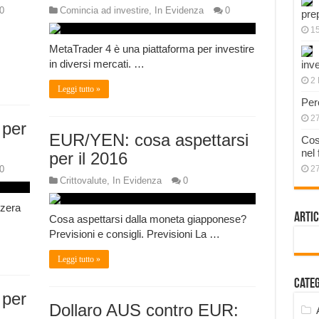
0
Comincia ad investire
,
In Evidenza
0
pre
1
MetaTrader 4 è una piattaforma per investire
in diversi mercati. …
inve
2 
Leggi tutto »
Per
2
 per
EUR/YEN: cosa aspettarsi
Cos
nel
per il 2016
0
2
Crittovalute
,
In Evidenza
0
zzera
Artic
Cosa aspettarsi dalla moneta giapponese?
Previsioni e consigli. Previsioni La …
Leggi tutto »
Cate
 per
Dollaro AUS contro EUR: