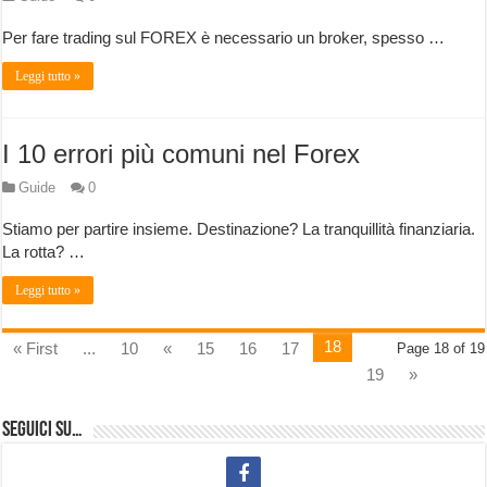
Per fare trading sul FOREX è necessario un broker, spesso …
Leggi tutto »
I 10 errori più comuni nel Forex
Guide
0
Stiamo per partire insieme. Destinazione? La tranquillità finanziaria.
La rotta? …
Leggi tutto »
18
« First
...
10
«
15
16
17
Page 18 of 19
19
»
Seguici su…