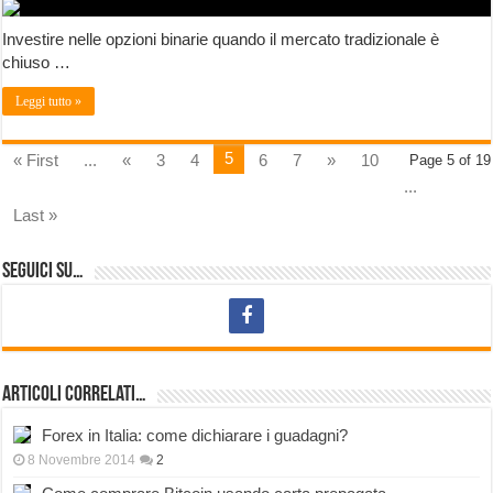
Investire nelle opzioni binarie quando il mercato tradizionale è
chiuso …
Leggi tutto »
5
« First
...
«
3
4
6
7
»
10
Page 5 of 19
...
Last »
Seguici su…
Articoli correlati…
Forex in Italia: come dichiarare i guadagni?
8 Novembre 2014
2