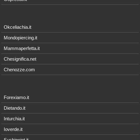
Okceliachia.it
Mondopiercing.it
Mammaperfetta.it
Chesignifica.net
Chenozze.com
Forexiamo.it
Dietando.it
Inturchia.it
Ioverde.it
Sushipoint.it