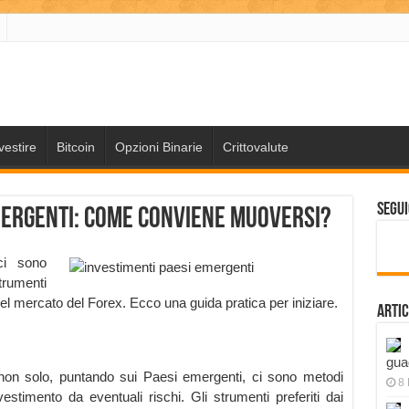
vestire
Bitcoin
Opzioni Binarie
Crittovalute
Segui
mergenti: come conviene muoversi?
ci sono
rumenti
a nel mercato del Forex. Ecco una guida pratica per iniziare.
Artic
gua
non solo, puntando sui Paesi emergenti, ci sono metodi
8
 investimento da eventuali rischi. Gli strumenti preferiti dai