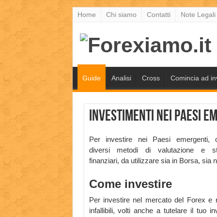
Home
Chi siamo
Contatti
Note Legali
Guide
Analisi
Cross
Comincia ad in
Investimenti nei Paesi e
Per investire nei Paesi emergenti, 
diversi metodi di valutazione e st
finanziari, da utilizzare sia in Borsa, si
Come investire
Per investire nel mercato del Forex e 
infallibili, volti anche a tutelare il tuo