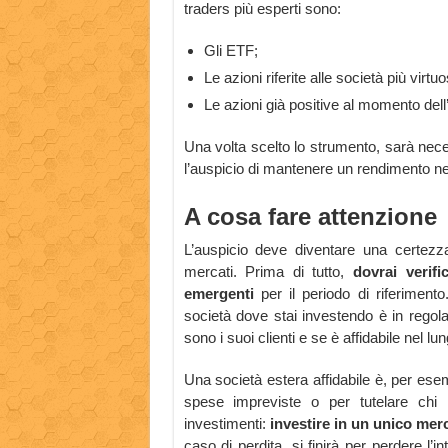
traders più esperti sono:
Gli ETF;
Le azioni riferite alle società più virt
Le azioni già positive al momento dell
Una volta scelto lo strumento, sarà neces
l’auspicio di mantenere un rendimento ne
A cosa fare attenzione
L’auspicio deve diventare una certezza
mercati. Prima di tutto,
dovrai verifi
emergenti
per il periodo di riferimento.
società dove stai investendo è in regola 
sono i suoi clienti e se è affidabile nel lu
Una società estera affidabile è, per esem
spese impreviste o per tutelare chi in
investimenti:
investire in un unico me
caso di perdita, si finirà per perdere l’i