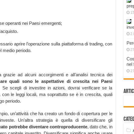
pre
1
uose operanti nei Paesi emergenti;
inve
’acquisto.
2 
Per
sario aprire l’operazione sulla piattaforma di trading, con
2
l medio periodo.
Cos
nel
2
 grazie ad alcuni accorgimenti e all’analisi tecnica dei
care quali sono le aspettative di crescita nei Paesi
 Se scegli di investire in azioni, dovrai verificare se la
Artic
con le leggi locali, ma soprattutto se è in crescita, quali
ngo periodo.
pio, un’attività che ha creato un fondo di copertura per le
Cate
veste. Un’altra strategia è quella di diversificare gli
rcato potrebbe diventare controproducente
, dato che, in
ntero capitale investito. Diversificare significa anche usare