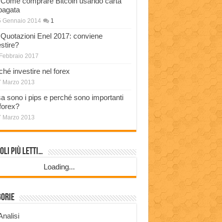
Come comprare Bitcoin usando carta
pagata
5 Gennaio 2014
1
Quotazioni Enel 2017: conviene
stire?
Febbraio 2017
ché investire nel forex
7 Marzo 2013
a sono i pips e perché sono importanti
 forex?
7 Marzo 2013
oli più Letti…
Loading...
gorie
Analisi