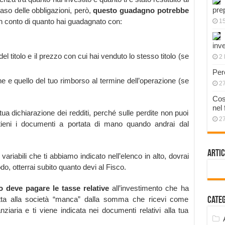
pre
aso delle obbligazioni, però,
questo guadagno potrebbe
in conto di quanto hai guadagnato con:
1
inve
del titolo e il prezzo con cui hai venduto lo stesso titolo (se
2 
Per
ne e quello del tuo rimborso al termine dell’operazione (se
2
Cos
nel
tua dichiarazione dei redditi, perché sulle perdite non puoi
2
tieni i documenti a portata di mano quando andrai dal
Artic
ariabili che ti abbiamo indicato nell’elenco in alto, dovrai
do, otterrai subito quanto devi al Fisco.
o deve pagare le tasse relative
all’investimento che ha
etta alla società “manca” dalla somma che ricevi come
Cate
nziaria e ti viene indicata nei documenti relativi alla tua