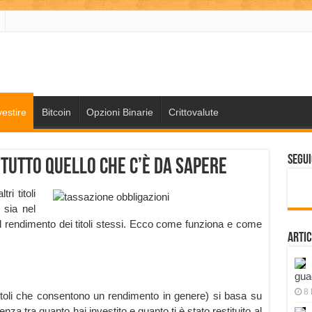
estire
Bitcoin
Opzioni Binarie
Crittovalute
Segui
 tutto quello che c’è da sapere
ri titoli
 sia nel
l rendimento dei titoli stessi. Ecco come funziona e come
Artic
gua
8
titoli che consentono un rendimento in genere) si basa su
nza tra quanto hai investito e quanto ti è stato restituito al