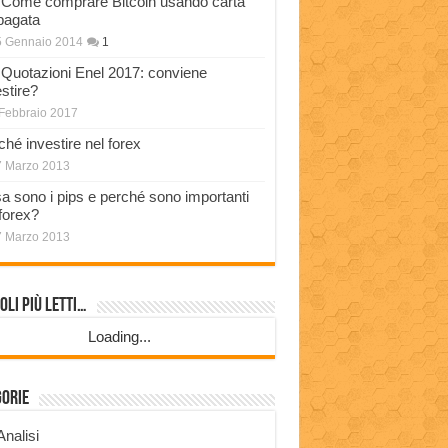
Come comprare Bitcoin usando carta
pagata
5 Gennaio 2014
1
Quotazioni Enel 2017: conviene
stire?
Febbraio 2017
ché investire nel forex
7 Marzo 2013
a sono i pips e perché sono importanti
 forex?
7 Marzo 2013
oli più Letti…
Loading...
gorie
Analisi