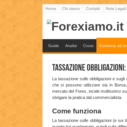
Home
Chi siamo
Contatti
Note Legali
Guide
Analisi
Cross
Comincia ad inv
Tassazione obbligazioni:
La tassazione sulle obbligazioni e sugli alt
che si possono utilizzare sia in Borsa,
mercato del Forex, incide moltissimo su
sbrigare la pratica dal commercialista.
Come funziona
La tassazione sulle obbligazioni (e sui 
quanto hai guadagnato, quindi sulla differe