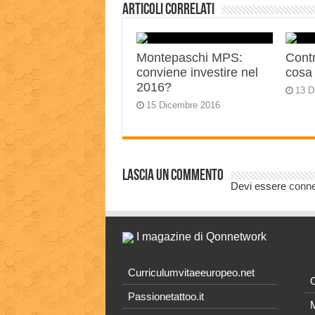
Articoli correlati
Montepaschi MPS:
Contr
conviene investire nel
cosa
2016?
13 D
15 Dicembre 2016
Lascia un commento
Devi essere
conn
I magazine di Qonnetwork
Curriculumvitaeeuropeo.net
O
Passionetattoo.it
M