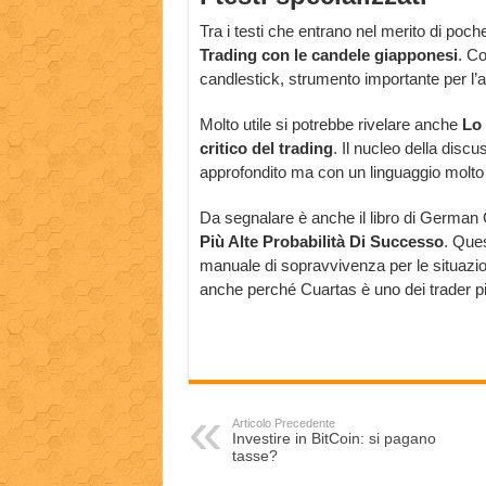
Tra i testi che entrano nel merito di poche 
Trading con le candele giapponesi
. Co
candlestick, strumento importante per l’an
Molto utile si potrebbe rivelare anche
Lo 
critico del trading
. Il nucleo della disc
approfondito ma con un linguaggio molto
Da segnalare è anche il libro di German
Più Alte Probabilità Di Successo
. Ques
manuale di sopravvivenza per le situazioni p
anche perché Cuartas è uno dei trader più
Articolo Precedente
Investire in BitCoin: si pagano
tasse?