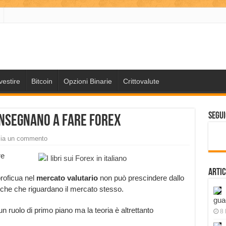
vestire
Bitcoin
Opzioni Binarie
Crittovalute
Segui
i insegnano a fare Forex
ia un commento
re
Artic
proficua nel
mercato valutario
non può prescindere dallo
iche che riguardano il mercato stesso.
gua
n ruolo di primo piano ma la teoria è altrettanto
8