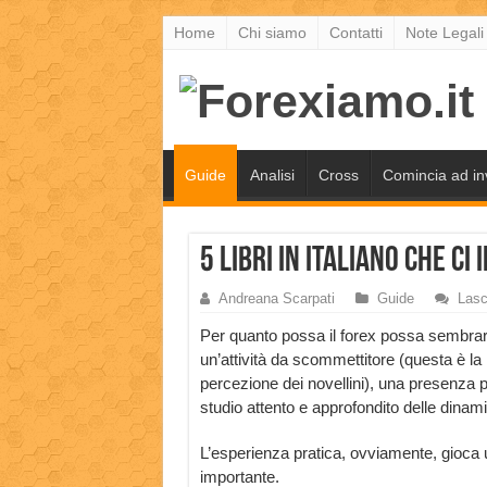
Home
Chi siamo
Contatti
Note Legali
Guide
Analisi
Cross
Comincia ad in
5 libri in italiano che c
Andreana Scarpati
Guide
Lasc
Per quanto possa il forex possa sembra
un’attività da scommettitore (questa è la
percezione dei novellini), una presenza 
studio attento e approfondito delle dinam
L’esperienza pratica, ovviamente, gioca u
importante.