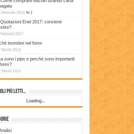
Come comprare Bitcoin usando carta
pagata
5 Gennaio 2014
1
Quotazioni Enel 2017: conviene
stire?
Febbraio 2017
ché investire nel forex
7 Marzo 2013
a sono i pips e perché sono importanti
 forex?
7 Marzo 2013
oli più Letti…
Loading...
gorie
Analisi