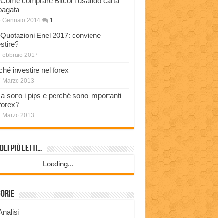
Come comprare Bitcoin usando carta
pagata
5 Gennaio 2014
1
Quotazioni Enel 2017: conviene
stire?
Febbraio 2017
ché investire nel forex
7 Marzo 2013
a sono i pips e perché sono importanti
 forex?
7 Marzo 2013
oli più Letti…
Loading...
gorie
Analisi