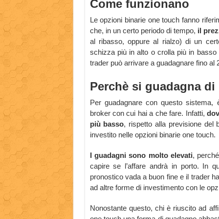
Come funzionano
Le opzioni binarie one touch fanno riferim
che, in un certo periodo di tempo,
il pre
al ribasso, oppure al rialzo) di un cer
schizza più in alto o crolla più in bass
trader può arrivare a guadagnare fino al 
Perchè si guadagna di 
Per guadagnare con questo sistema, è 
broker con cui hai a che fare. Infatti,
dov
più basso
, rispetto alla previsione del
investito nelle opzioni binarie one touch.
I guadagni sono molto elevati
, perché
capire se l’affare andrà in porto. In qu
pronostico vada a buon fine e il trader 
ad altre forme di investimento con le opzi
Nonostante questo, chi è riuscito ad affi
one touch una forma di guadagno abbasta