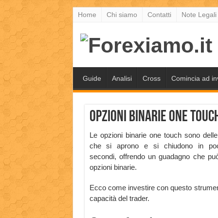
Home
Chi siamo
Contatti
Note Legali
Guide
Analisi
Cross
Comincia ad in
Opzioni Binarie One Touc
Le opzioni binarie one touch sono delle
che si aprono e si chiudono in poc
secondi, offrendo un guadagno che può 
opzioni binarie.
Ecco come investire con questo strumento
capacità del trader.