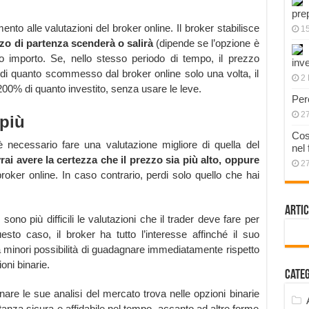
pre
ento alle valutazioni del broker online. Il broker stabilisce
1
zzo di partenza scenderà o salirà
(dipende se l’opzione è
to importo. Se, nello stesso periodo di tempo, il prezzo
inve
o di quanto scommesso dal broker online solo una volta, il
2 
200% di quanto investito, senza usare le leve.
Per
2
più
Cos
necessario fare una valutazione migliore di quella del
nel
rai avere la certezza che il prezzo sia più alto, oppure
2
 broker online. In caso contrario, perdi solo quello che hai
Artic
 sono più difficili le valutazioni che il trader deve fare per
esto caso, il broker ha tutto l’interesse affinché il suo
ha minori possibilità di guadagnare immediatamente rispetto
oni binarie.
Cate
nare le sue analisi del mercato trova nelle opzioni binarie
nza sicura e affidabile nel tempo, accanto ad altre forme